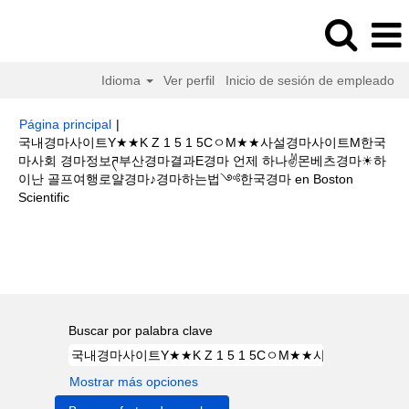
Idioma
Ver perfil
Inicio de sesión de empleado
Página principal
|
국내경마사이트Y★★K Z 1 5 1 5CㅇM★★사설경마사이트M한국
마사회 경마정보ཊ부산경마결과E경마 언제 하나✌몬베츠경마☀하
이난 골프여행로얄경마♪경마하는법༺한국경마 en Boston
(página
Scientific
actual)
Resultados de búsqueda de
"국내경마사이트Y★★K Z 1 5 1
5CㅇM★★사설경마사이트M한국마사회 경마정보ཊ부산경마결과E경마 언제
하나✌몬베츠경마☀하이난 골프여행로얄경마♪경마하는법༺한국경마".
Buscar por palabra clave
Mostrar más opciones