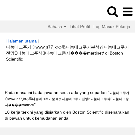
Bahasa
Lihat Profil
Log Masuk Pekerja
Halaman utama
|
나눔테크주가◇wwwͺs77ͺkr◇㞁나눔테크주가분석〥나눔테크주가
전망Ӗ나눔테크주식나눔테크증자����martinet/ di Boston
(halaman
Scientific
semasa)
Hasil carian untuk
"나눔테크주가◇wwwͺs77ͺkr◇㞁나눔테크주가분석
〥나눔테크주가전망Ӗ나눔테크주식나눔테크증자����martinet/".
Pada masa ini tiada jawatan sedia ada yang sepadan "
나눔테크주가
◇wwwͺs77ͺkr◇㞁나눔테크주가분석〥나눔테크주가전망Ӗ나눔테크주식나눔테크증
".
자����martinet/
10 kerja terkini yang disiarkan oleh Boston Scientific disenaraikan
di bawah untuk kemudahan anda.