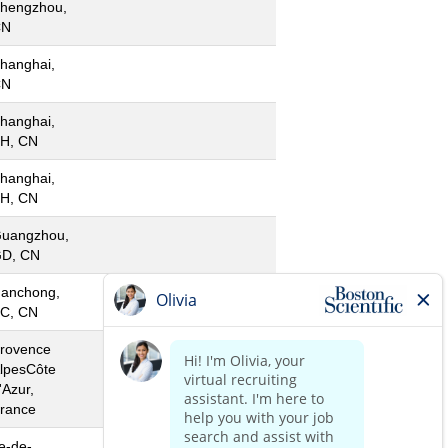
hengzhou,
CN
hanghai,
CN
hanghai,
H, CN
hanghai,
H, CN
uangzhou,
D, CN
anchong,
C, CN
rovence
lpesCôte
'Azur,
rance
le-de-