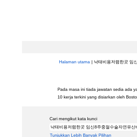
Halaman utama
|
낙­태비용저렴한곳 임신8주
Hasil carian untuk
"낙­태비용저렴한곳-
Pada masa ini tiada jawatan sedia ada 
10 kerja terkini yang disiarkan oleh Bos
Cari mengikut kata kunci
Tunjukkan Lebih Banyak Pilihan