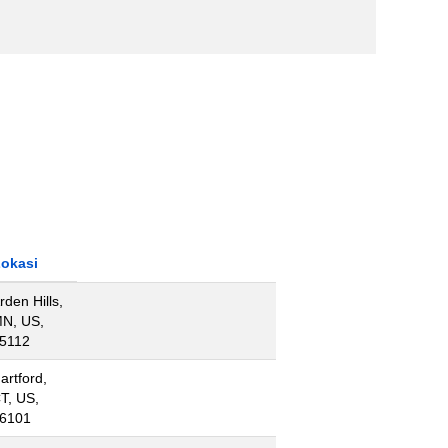
okasi
rden Hills,
N, US,
5112
artford,
T, US,
6101