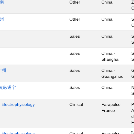
济南
Other
China
Z
杭州
Other
China
S
Sales
China
S
S
Sales
China -
S
Shanghai
S
广州
Sales
China -
G
Guangzhou
G
南充/遂宁
Sales
China
N
S
- Electrophysiology
Clinical
Farapulse -
P
France
A
d
F
- Electrophysiology
Clinical
Farapulse -
Î