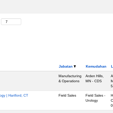
Jabatan
Kemudahan
L
Manufacturing
Arden Hills,
A
& Operations
MN - CDS
M
5
ogy | Hartford, CT
Field Sales
Field Sales -
H
Urology
C
0