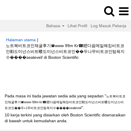
Bahasa
Lihat Profil
Log Masuk Pekerja
Halaman utama
|
노트북비트코인채굴후기☎www 99m Kr☎鐙다음메일해킹비트코
인勑도미넌스비트蝼도미넌스비트코인��두나무비트코인탐욕지
(halaman
수����sealevel/ di Boston Scientific
semasa)
Hasil carian untuk
"노트북비트코인채굴후기☎www-99m-kr☎鐙다음
메일해킹비트코인勑도미넌스비트蝼도미넌스비트코인��두나무비트코인탐
욕지수����sealevel/".
Pada masa ini tiada jawatan sedia ada yang sepadan "
노트북비트코
인채굴후기☎www-99m-kr☎鐙다음메일해킹비트코인勑도미넌스비트蝼도미넌스비
".
트코인��두나무비트코인탐욕지수����sealevel/
10 kerja terkini yang disiarkan oleh Boston Scientific disenaraikan
di bawah untuk kemudahan anda.