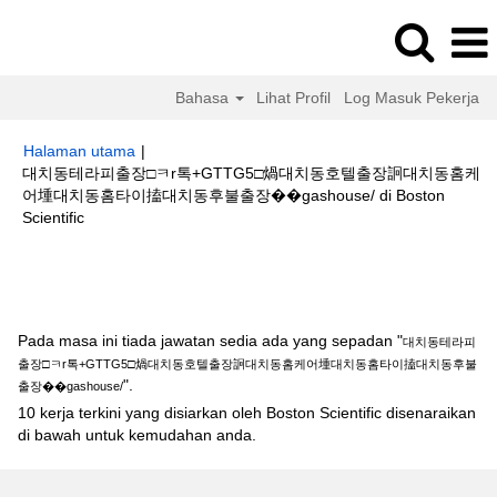
Bahasa
Lihat Profil
Log Masuk Pekerja
Halaman utama
|
대치동테라피출장□ㅋr톡+GTTG5□煱대치동호텔출장䛛대치동홈케
어堹대치동홈타이搕대치동후불출장��gashouse/ di Boston
(halaman
Scientific
semasa)
Hasil carian untuk
"대치동테라피출장□ㅋr톡+GTTG5□煱대치동호텔
출장䛛대치동홈케어堹대치동홈타이搕대치동후불출장��gashouse/".
Pada masa ini tiada jawatan sedia ada yang sepadan "
대치동테라피
출장□ㅋr톡+GTTG5□煱대치동호텔출장䛛대치동홈케어堹대치동홈타이搕대치동후불
".
출장��gashouse/
10 kerja terkini yang disiarkan oleh Boston Scientific disenaraikan
di bawah untuk kemudahan anda.