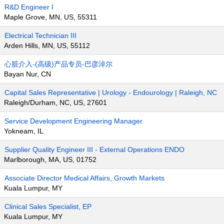
R&D Engineer I
Maple Grove, MN, US, 55311
Electrical Technician III
Arden Hills, MN, US, 55112
心脏介入-(高级)产品专员-巴彦淖尔
Bayan Nur, CN
Capital Sales Representative | Urology - Endourology | Raleigh, NC
Raleigh/Durham, NC, US, 27601
Service Development Engineering Manager
Yokneam, IL
Supplier Quality Engineer III - External Operations ENDO
Marlborough, MA, US, 01752
Associate Director Medical Affairs, Growth Markets
Kuala Lumpur, MY
Clinical Sales Specialist, EP
Kuala Lumpur, MY