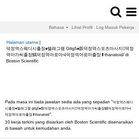
Bahasa
Lihat Profil
Log Masuk Pekerja
Halaman utama
|
덕정역스웨디시출장♠텔레그램 Gttg5♠瞉덕정역스포츠마사지덕정
역아가씨출장鰅덕정역아로마Վ덕정역아로마출장⬆thanatoid/ di
(halaman
Boston Scientific
semasa)
Hasil carian untuk
"덕정역스웨디시출장♠텔레그램 gttg5♠瞉덕정역스
포츠마사지덕정역아가씨출장鰅덕정역아로마Վ덕정역아로마출장
⬆thanatoid/".
Pada masa ini tiada jawatan sedia ada yang sepadan "
덕정역스웨디
시출장♠텔레그램 gttg5♠瞉덕정역스포츠마사지덕정역아가씨출장鰅덕정역아로마Վ
".
덕정역아로마출장⬆thanatoid/
10 kerja terkini yang disiarkan oleh Boston Scientific disenaraikan
di bawah untuk kemudahan anda.