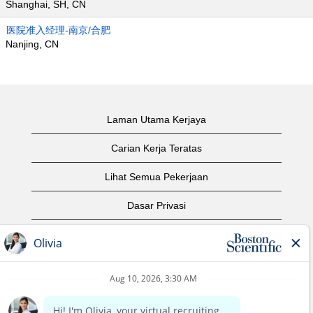
Shanghai, SH, CN
医院准入经理-南京/合肥
Nanjing, CN
Laman Utama Kerjaya
Carian Kerja Teratas
Lihat Semua Pekerjaan
Dasar Privasi
Syarat Penggunaan
Notis Hak Cipta
Hubungi Kami