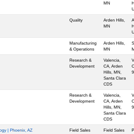
MN
H
U
Quality
Arden Hills,
A
MN
H
U
Manufacturing
Arden Hills,
S
& Operations
MN
Research &
Valencia,
V
Development
CA, Arden
C
Hills, MN,
9
Santa Clara
CDS
Research &
Valencia,
V
Development
CA, Arden
C
Hills, MN,
9
Santa Clara
CDS
logy | Phoenix, AZ
Field Sales
Field Sales
P