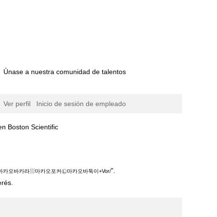
Únase a nuestra comunidad de talentos
Ver perfil
Inicio de sesión de empleado
(página
n Scientific
actual)
이+Vor/".
".
+마카오바카라▨마카오포커㉡마카오바둑이+Vor/
erés.