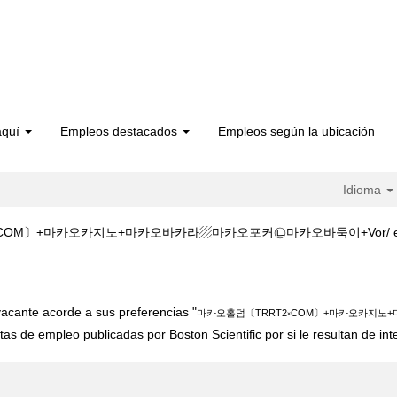
aquí
Empleos destacados
Empleos según la ubicación
Idioma
OM〕+마카오카지노+마카오바카라▨마카오포커㉡마카오바둑이+Vor/ en Bosto
카오홀덤〔TRRT2༝COM〕+마카오카지노+마카오바카라▨마카오포커㉡마카오바둑
acante acorde a sus preferencias "
마카오홀덤〔TRRT2༝COM〕+마카오카지노
tas de empleo publicadas por Boston Scientific por si le resultan de int