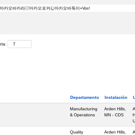
rta:
Departamento
Instalación
Manufacturing
Arden Hills,
A
& Operations
MN - CDS
H
U
Quality
Arden Hills,
A