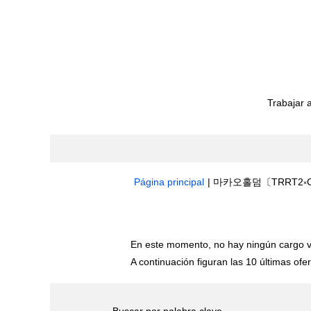
Trabajar 
Página principal
|
마카오홀덤〔TRRT2༝C
Resultados de búsqueda de
"마
En este momento, no hay ningún cargo v
A continuación figuran las 10 últimas ofer
Buscar por palabra clave