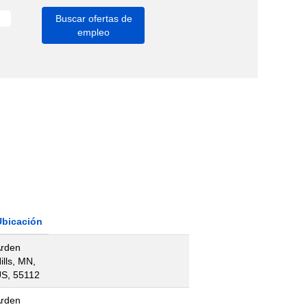
Ubicación
rden
ills, MN,
S, 55112
rden