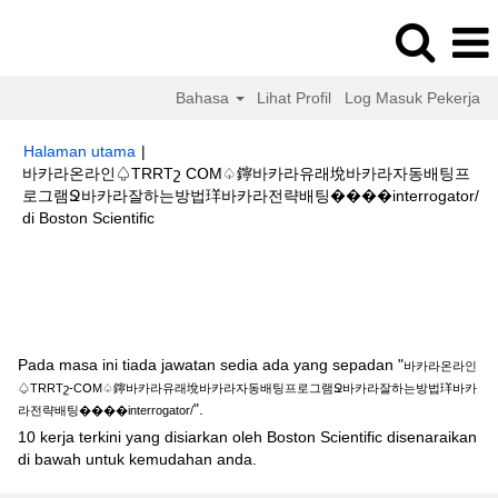
Bahasa
Lihat Profil
Log Masuk Pekerja
Halaman utama
|
바카라온라인♤TRRTշ CՕM♤鑏바카라유래㙂바카라자동배팅프
로그램Ջ바카라잘하는방법珜바카라전략배팅����interrogator/
(halaman
di Boston Scientific
semasa)
Hasil carian untuk
"바카라온라인♤TRRTշ-CՕM♤鑏바카라유래㙂바
카라자동배팅프로그램Ջ바카라잘하는방법珜바카라전략배팅
����interrogator/".
Pada masa ini tiada jawatan sedia ada yang sepadan "
바카라온라인
♤TRRTշ-CՕM♤鑏바카라유래㙂바카라자동배팅프로그램Ջ바카라잘하는방법珜바카
".
라전략배팅����interrogator/
10 kerja terkini yang disiarkan oleh Boston Scientific disenaraikan
di bawah untuk kemudahan anda.