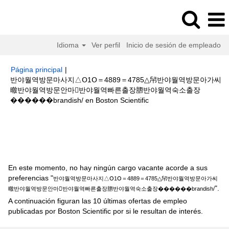
Idioma
Ver perfil
Inicio de sesión de empleado
Página principal
|
반야월역방문마사지△Օ1Օ＝4889＝4785△帠반야월역방문아가씨
㬚반야월역방문안마반야월역빠른출장脗반야월역숙소출장
(página
����‍��brandish/ en Boston Scientific
actual)
Resultados de búsqueda de
"반야월역방문마사지△Օ1Օ＝
4889＝4785△帠반야월역방문아가씨㬚반야월역방문안마반야월역빠른출장
脗반야월역숙소출장����‍��brandish/".
En este momento, no hay ningún cargo vacante acorde a sus
preferencias "
반야월역방문마사지△Օ1Օ＝4889＝4785△帠반야월역방문아가씨
".
㬚반야월역방문안마반야월역빠른출장脗반야월역숙소출장����‍��brandish/
A continuación figuran las 10 últimas ofertas de empleo
publicadas por Boston Scientific por si le resultan de interés.