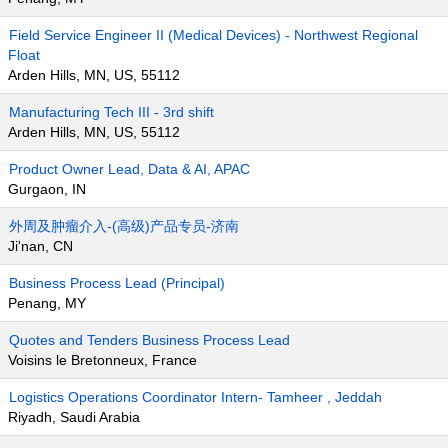
Field Service Engineer II (Medical Devices) - Northwest Regional
Float
Arden Hills, MN, US, 55112
Manufacturing Tech III - 3rd shift
Arden Hills, MN, US, 55112
Product Owner Lead, Data & AI, APAC
Gurgaon, IN
外周及肿瘤介入-(高级)产品专员-济南
Ji'nan, CN
Business Process Lead (Principal)
Penang, MY
Quotes and Tenders Business Process Lead
Voisins le Bretonneux, France
Logistics Operations Coordinator Intern- Tamheer , Jeddah
Riyadh, Saudi Arabia