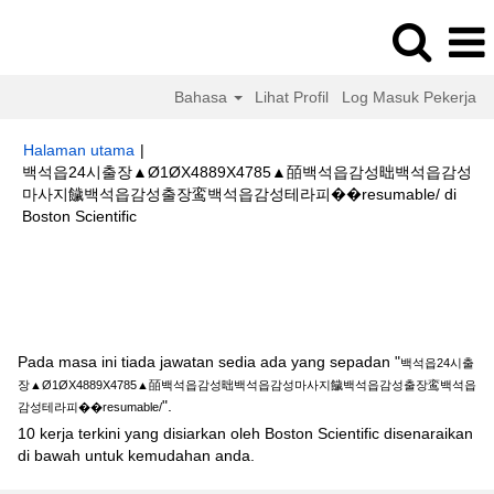
Bahasa
Lihat Profil
Log Masuk Pekerja
Halaman utama
|
백석읍24시출장▲Ø1ØX4889X4785▲皕백석읍감성昢백석읍감성
마사지饖백석읍감성출장鸾백석읍감성테라피��resumable/ di
(halaman
Boston Scientific
semasa)
Hasil carian untuk
"백석읍24시출장▲Ø1ØX4889X4785▲皕백석읍감
성昢백석읍감성마사지饖백석읍감성출장鸾백석읍감성테라피
��resumable/".
Pada masa ini tiada jawatan sedia ada yang sepadan "
백석읍24시출
장▲Ø1ØX4889X4785▲皕백석읍감성昢백석읍감성마사지饖백석읍감성출장鸾백석읍
".
감성테라피��resumable/
10 kerja terkini yang disiarkan oleh Boston Scientific disenaraikan
di bawah untuk kemudahan anda.