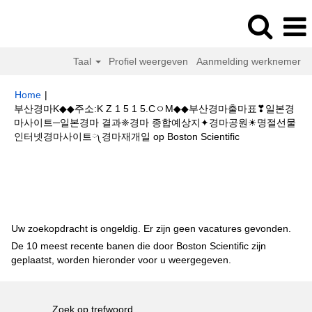
Taal
Profiel weergeven
Aanmelding werknemer
Home
|
부산경마K◆◆주소:K Z 1 5 1 5.CㅇM◆◆부산경마출마표❣일본경
마사이트─일본경마 결과❈경마 종합예상지✦경마공원☀명절선물
(huidige
인터넷경마사이트༾경마재개일 op Boston Scientific
pagina)
Zoekresultaten voor
"부산경마K◆◆주소:K Z 1 5 1 5.CㅇM◆◆부산
경마출마표❣일본경마사이트─일본경마 결과❈경마 종합예상지✦경마공원☀
명절선물인터넷경마사이트༾경마재개일".
Uw zoekopdracht is ongeldig. Er zijn geen vacatures gevonden.
De 10 meest recente banen die door Boston Scientific zijn
geplaatst, worden hieronder voor u weergegeven.
Zoek op trefwoord