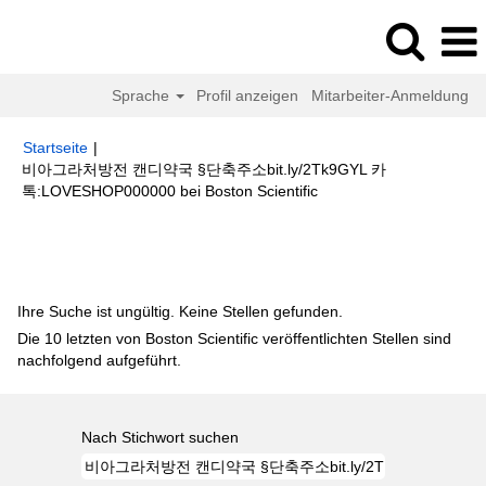
Sprache
Profil anzeigen
Mitarbeiter-Anmeldung
Startseite
|
비아그라처방전 캔디약국 §단축주소bit.ly/2Tk9GYL 카
(aktuelle
톡:LOVESHOP000000 bei Boston Scientific
Seite)
Suchergebnisse für
"비아그라처방전 캔디약국 §단축주소
bit.ly/2Tk9GYL 카톡:LOVESHOP000000".
Ihre Suche ist ungültig. Keine Stellen gefunden.
Die 10 letzten von Boston Scientific veröffentlichten Stellen sind
nachfolgend aufgeführt.
Nach Stichwort suchen