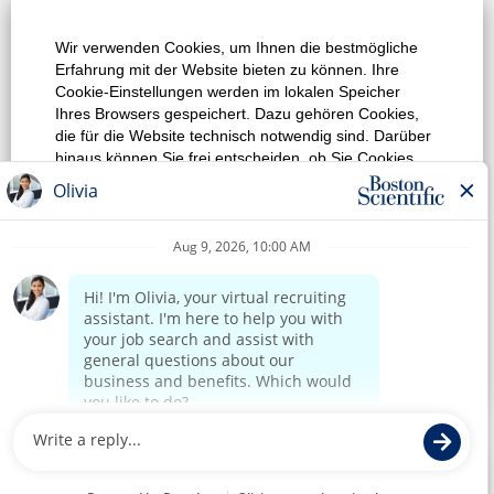
Top Job Suche
Wir verwenden Cookies, um Ihnen die bestmögliche
Erfahrung mit der Website bieten zu können. Ihre
Alle Jobs / Stellen anzeigen
Cookie-Einstellungen werden im lokalen Speicher
Ihres Browsers gespeichert. Dazu gehören Cookies,
Datenschutzrichtlinie
die für die Website technisch notwendig sind. Darüber
hinaus können Sie frei entscheiden, ob Sie Cookies
Nutzungsbedingungen
akzeptieren, und dies jederzeit ändern. Sie können
auch Cookies zur Verbesserung der Website-Leistung
Urheberrecht
sowie Cookies zum Anzeigen von Inhalten, die auf Ihre
Interessen zugeschnitten sind, ablehnen. Wenn Sie
Kontaktieren Sie uns
nicht alle Cookies akzeptieren, kann dies
Auswirkungen auf Ihre Erfahrung auf der Site und die
von uns angebotenen Services haben.
home page
Cookie-Einstellungen ändern
Alle Cookies ablehnen
Alle Cookies akzeptieren
©2017 Boston Scientific oder angeschlossene Unternehmen.
Alle Rechte vorbehalten.