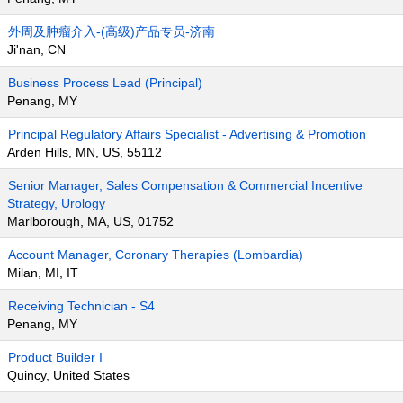
外周及肿瘤介入-(高级)产品专员-济南
Ji'nan, CN
Business Process Lead (Principal)
Penang, MY
Principal Regulatory Affairs Specialist - Advertising & Promotion
Arden Hills, MN, US, 55112
Senior Manager, Sales Compensation & Commercial Incentive
Strategy, Urology
Marlborough, MA, US, 01752
Account Manager, Coronary Therapies (Lombardia)
Milan, MI, IT
Receiving Technician - S4
Penang, MY
Product Builder I
Quincy, United States