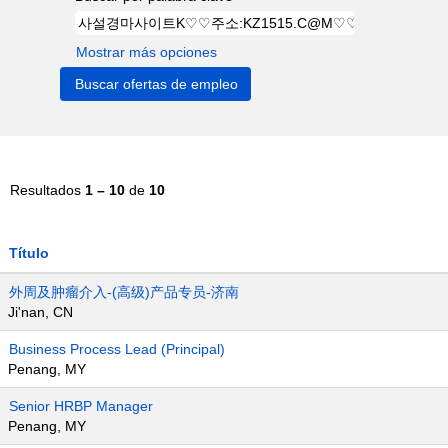
Mostrar más opciones
Resultados
1 – 10
de
10
Título
外周及肿瘤介入-(高级)产品专员-济南
Ji'nan, CN
Business Process Lead (Principal)
Penang, MY
Senior HRBP Manager
Penang, MY