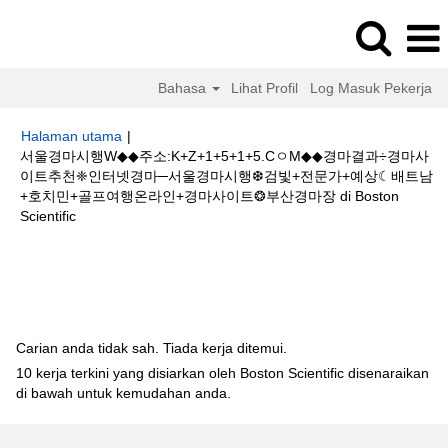
Bahasa
Lihat Profil
Log Masuk Pekerja
Halaman utama
|
서울경마시행W◆◆주소:K+Z+1+5+1+5.CㅇM◆◆경마결과÷경마사
이트추천❈인터넷경마─서울경마시행❆검빛+전문가+예상☾배트남
+호치민+골프여행온라인+경마사이트❂부산경마장 di Boston
(halaman
Scientific
semasa)
Hasil carian untuk
"서울경마시행W◆◆주소:K+Z+1+5+1+5.CㅇM◆◆
경마결과÷경마사이트추천❈인터넷경마─서울경마시행❆검빛+전문가+예상☾
배트남+호치민+골프여행온라인+경마사이트❂부산경마장".
Carian anda tidak sah. Tiada kerja ditemui.
10 kerja terkini yang disiarkan oleh Boston Scientific disenaraikan
di bawah untuk kemudahan anda.