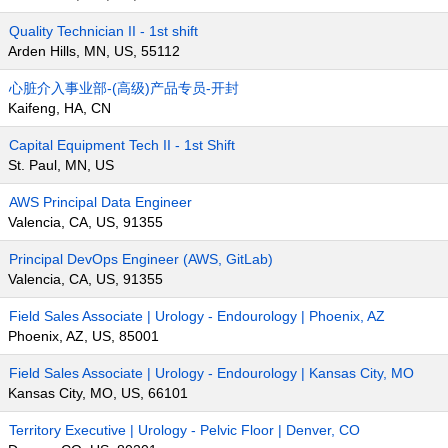
Quality Technician II - 1st shift
Arden Hills, MN, US, 55112
心脏介入事业部-(高级)产品专员-开封
Kaifeng, HA, CN
Capital Equipment Tech II - 1st Shift
St. Paul, MN, US
AWS Principal Data Engineer
Valencia, CA, US, 91355
Principal DevOps Engineer (AWS, GitLab)
Valencia, CA, US, 91355
Field Sales Associate | Urology - Endourology | Phoenix, AZ
Phoenix, AZ, US, 85001
Field Sales Associate | Urology - Endourology | Kansas City, MO
Kansas City, MO, US, 66101
Territory Executive | Urology - Pelvic Floor | Denver, CO