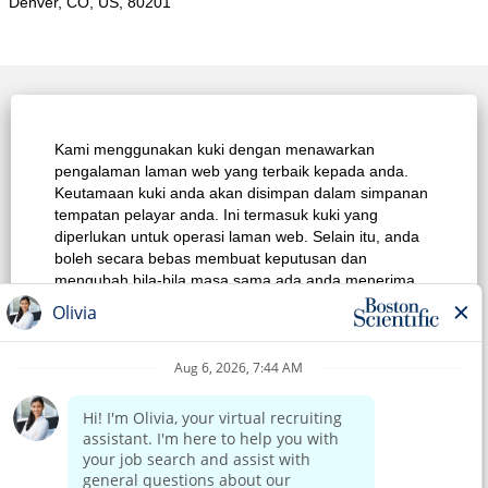
Denver, CO, US, 80201
Laman Utama Kerjaya
Kami menggunakan kuki dengan menawarkan
Carian Kerja Teratas
pengalaman laman web yang terbaik kepada anda.
Keutamaan kuki anda akan disimpan dalam simpanan
Lihat Semua Pekerjaan
tempatan pelayar anda. Ini termasuk kuki yang
diperlukan untuk operasi laman web. Selain itu, anda
Dasar Privasi
boleh secara bebas membuat keputusan dan
mengubah bila-bila masa sama ada anda menerima
Syarat Penggunaan
kuki atau memilih untuk tidak mengikut kuki untuk
meningkatkan prestasi laman web, dan juga kuki yang
Notis Hak Cipta
digunakan bagi memaparkan kandungan yang
disesuaikan dengan minat anda. Pengalaman anda
Hubungi Kami
tentang tapak dan perkhidmatan yang kami boleh
tawarkan mungkin terjejas jika anda tidak menerima
semua kuki.
Laman Utama Korporat
Ubah Suai Keutamaan Kuki