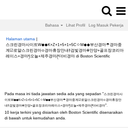
Bahasa
Lihat Profil
Log Masuk Pekerja
Halaman utama
|
스크린경마사이트W◆◆K+Z+1+5+1+5CㅇM◆◆부산경마☂경마중
계☑로얄스크린경마⊙경마휴장안내࿈검빛경마☬안양+골프장코리아
(halaman
레이스+경마ཏ오늘+제주경마ཊ더비경마 di Boston Scientific
semasa)
Hasil carian untuk
"스크린경마사이트W◆◆K+Z+1+5+1+5CㅇM◆◆
부산경마☂경마중계☑로얄스크린경마⊙경마휴장안내࿈검빛경마☬안양+골프장
코리아레이스+경마ཏ오늘+제주경마ཊ더비경마".
Pada masa ini tiada jawatan sedia ada yang sepadan "
스크린경마사
이트W◆◆K+Z+1+5+1+5CㅇM◆◆부산경마☂경마중계☑로얄스크린경마⊙경마휴장안
".
내࿈검빛경마☬안양+골프장코리아레이스+경마ཏ오늘+제주경마ཊ더비경마
10 kerja terkini yang disiarkan oleh Boston Scientific disenaraikan
di bawah untuk kemudahan anda.