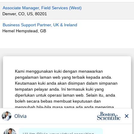
Associate Manager, Field Services (West)
Denver, CO, US, 80201
Business Support Partner, UK & Ireland
Hemel Hempstead, GB
Laman Utama Kerjaya
Kami menggunakan kuki dengan menawarkan
Carian Kerja Teratas
pengalaman laman web yang terbaik kepada anda.
Keutamaan kuki anda akan disimpan dalam simpanan
Lihat Semua Pekerjaan
tempatan pelayar anda. Ini termasuk kuki yang
diperlukan untuk operasi laman web. Selain itu, anda
Dasar Privasi
boleh secara bebas membuat keputusan dan
mengubah bila-bila masa sama ada anda menerima
Syarat Penggunaan
kuki atau memilih untuk tidak mengikut kuki untuk
meningkatkan prestasi laman web, dan juga kuki yang
Notis Hak Cipta
digunakan bagi memaparkan kandungan yang
disesuaikan dengan minat anda. Pengalaman anda