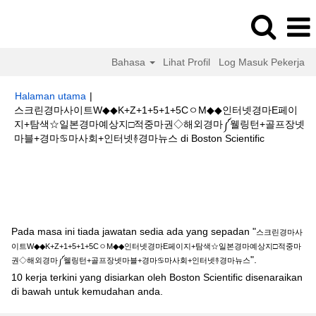
Bahasa
Lihat Profil
Log Masuk Pekerja
Halaman utama
|
스크린경마사이트W◆◆K+Z+1+5+1+5CㅇM◆◆인터넷경마E페이
지+탐색☆일본경마예상지□적중마권◇해외경마༼웰링턴+골프장넷
(halaman
마블+경마♋마사회+인터넷࿈경마뉴스 di Boston Scientific
semasa)
Hasil carian untuk
"스크린경마사이트W◆◆K+Z+1+5+1+5CㅇM◆◆
인터넷경마E페이지+탐색☆일본경마예상지□적중마권◇해외경마༼웰링턴+골
프장넷마블+경마♋마사회+인터넷࿈경마뉴스".
Pada masa ini tiada jawatan sedia ada yang sepadan "
스크린경마사
이트W◆◆K+Z+1+5+1+5CㅇM◆◆인터넷경마E페이지+탐색☆일본경마예상지□적중마
".
권◇해외경마༼웰링턴+골프장넷마블+경마♋마사회+인터넷࿈경마뉴스
10 kerja terkini yang disiarkan oleh Boston Scientific disenaraikan
di bawah untuk kemudahan anda.