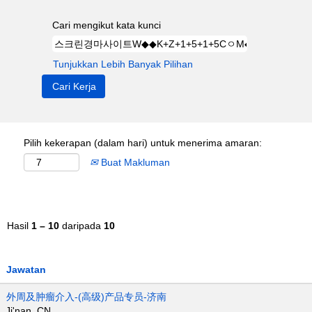
Cari mengikut kata kunci
Tunjukkan Lebih Banyak Pilihan
Pilih kekerapan (dalam hari) untuk menerima amaran:
Buat Makluman
Hasil
1 – 10
daripada
10
Jawatan
外周及肿瘤介入-(高级)产品专员-济南
Ji'nan, CN