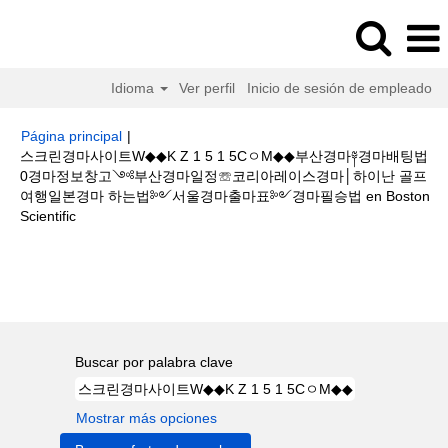
Idioma
Ver perfil
Inicio de sesión de empleado
Página principal
|
스크린경마사이트W◆◆K Z 1 5 1 5CㅇM◆◆부산경마༈경마배팅법
0경마정보창고༺부산경마일정☏코리아레이스경마│하이난 골프
여행일본경마 하는법༻서울경마출마표༻경마필승법 en Boston
(página
Scientific
actual)
Resultados de búsqueda de
"스크린경마사이트W◆◆K Z 1 5 1
5CㅇM◆◆부산경마༈경마배팅법0경마정보창고༺부산경마일정☏코리아레이
스경마│하이난 골프여행일본경마 하는법༻서울경마출마표༻경마필승법".
Buscar por palabra clave
Mostrar más opciones