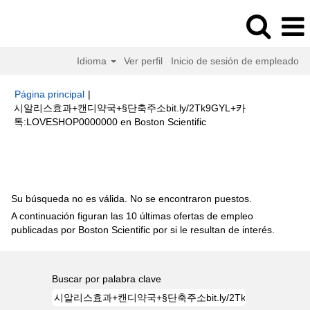
Idioma
Ver perfil
Inicio de sesión de empleado
Página principal
|
시알리스효과+캔디약국+§단축주소bit.ly/2Tk9GYL+카
(página
톡:LOVESHOP0000000 en Boston Scientific
actual)
Resultados de búsqueda de
"시알리스효과+캔디약국+§단축주
소bit.ly/2Tk9GYL+카톡:LOVESHOP0000000".
Su búsqueda no es válida. No se encontraron puestos.
A continuación figuran las 10 últimas ofertas de empleo
publicadas por Boston Scientific por si le resultan de interés.
Buscar por palabra clave