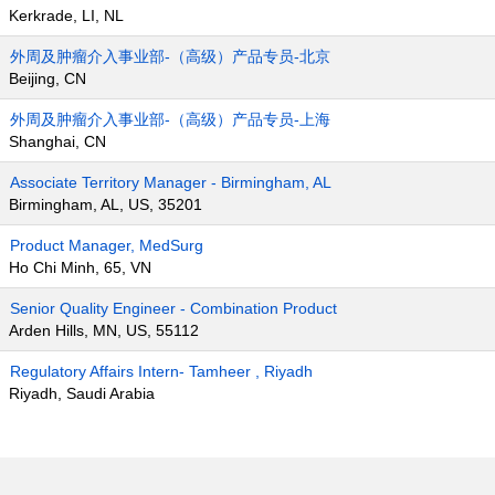
Kerkrade, LI, NL
外周及肿瘤介入事业部-（高级）产品专员-北京
Beijing, CN
外周及肿瘤介入事业部-（高级）产品专员-上海
Shanghai, CN
Associate Territory Manager - Birmingham, AL
Birmingham, AL, US, 35201
Product Manager, MedSurg
Ho Chi Minh, 65, VN
Senior Quality Engineer - Combination Product
Arden Hills, MN, US, 55112
Regulatory Affairs Intern- Tamheer , Riyadh
Riyadh, Saudi Arabia