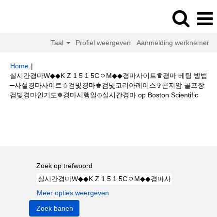
Taal
Profiel weergeven
Aanmelding werknemer
Home
|
실시간경마W◆◆K Z 1 5 1 5CㅇM◆◆경마사이트♛경마 베팅 방법
─사설경마사이트☃검빛경마♚검빛코리아레이스✞곤지암 골프장
(huidi
검빛경마인기도❅경마시행일⊙실시간경마 op Boston Scientific
pagin
Zoekresultaten voor
"실시간경마W◆◆K Z 1 5 1 5CㅇM◆◆경마사이
트♛경마 베팅 방법─사설경마사이트☃검빛경마♚검빛코리아레이스✞곤지암
골프장검빛경마인기도❅경마시행일⊙실시간경마".
Zoek op trefwoord
Meer opties weergeven