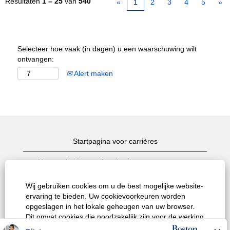
Resultaten
1 – 25
van
540
«
1
2
3
4
5
»
Selecteer hoe vaak (in dagen) u een waarschuwing wilt
ontvangen:
Alert maken
Startpagina voor carrières
Meestgebruikte zoekopdrachten naar vacatures
Alle vacatures weergeven
Wij gebruiken cookies om u de best mogelijke website-
ervaring te bieden. Uw cookievoorkeuren worden
Privacybeleid
opgeslagen in het lokale geheugen van uw browser.
Dit omvat cookies die noodzakelijk zijn voor de werking
Gebruiksvoorwaarden
van de website. Daarnaast kunt u op elk gewenst