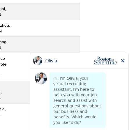
ai,
N
zhou,
N
ong,
N
nce
Côte
e
,
e
nie,
e