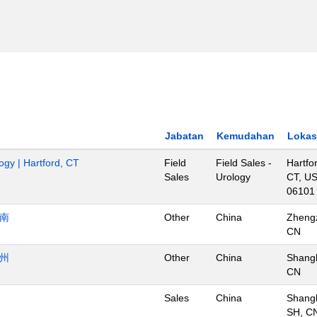
Jabatan
Kemudahan
Lokas
ogy | Hartford, CT
Field
Field Sales -
Hartfo
Sales
Urology
CT, US
06101
济南
Other
China
Zheng
CN
杭州
Other
China
Shangh
CN
Sales
China
Shangh
SH, C