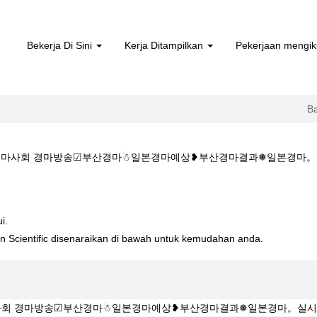
Bekerja Di Sini
Kerja Ditampilkan
Pekerjaan mengik
B
마사회 경마방송☑부산경마☃일본경마예상❥부산경마결과❅일본경마。실시간경마 di
소:KZ1515.C@M♡♡마사회 경마방송☑부산경마☃일본경마예상❥부산경마
i.
ton Scientific disenaraikan di bawah untuk kemudahan anda.