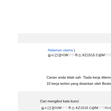
Halaman utama
|
실시간경마W♡♡주소:KZ1515.C@M♡♡
Hasil carian untuk
"실시간경마W♡♡주
Carian anda tidak sah. Tiada kerja ditemu
10 kerja terkini yang disiarkan oleh Bos
Cari mengikut kata kunci