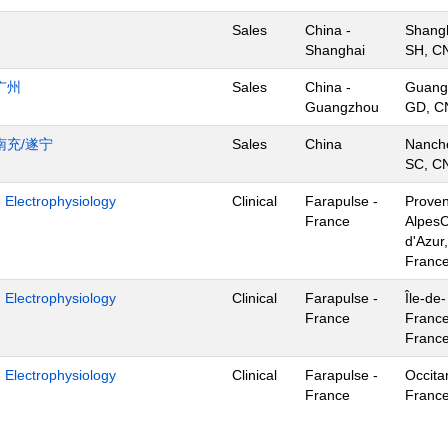
Sales
China -
Shangh
Shanghai
SH, C
广州
Sales
China -
Guang
Guangzhou
GD, C
南充/遂宁
Sales
China
Nanch
SC, C
- Electrophysiology
Clinical
Farapulse -
Prove
France
Alpes
d'Azur,
Franc
- Electrophysiology
Clinical
Farapulse -
Île-de-
France
France
Franc
- Electrophysiology
Clinical
Farapulse -
Occita
France
Franc