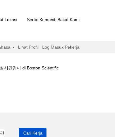
ut Lokasi
Sertai Komuniti Bakat Kami
ahasa
Lihat Profil
Log Masuk Pekerja
(halaman
 Boston Scientific
semasa)
결과❅일본경마。실시간경마".