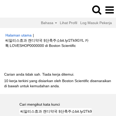
Bahasa
Lihat Profil
Log Masuk Pekerja
Halaman utama
|
씨알리스효과 캔디약국 §단축주소bit.ly/2Tk9GYL 카
(halaman
톡:LOVESHOP0000000 di Boston Scientific
semasa)
Hasil carian untuk
"씨알리스효과 캔디약국 §단축주소bit.ly/2Tk9GYL
카톡:LOVESHOP0000000".
Carian anda tidak sah. Tiada kerja ditemui.
10 kerja terkini yang disiarkan oleh Boston Scientific disenaraikan
di bawah untuk kemudahan anda.
Cari mengikut kata kunci