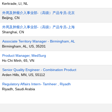
Kerkrade, LI, NL
外周及肿瘤介入事业部-（高级）产品专员-北京
Beijing, CN
外周及肿瘤介入事业部-（高级）产品专员-上海
Shanghai, CN
Associate Territory Manager - Birmingham, AL
Birmingham, AL, US, 35201
Product Manager, MedSurg
Ho Chi Minh, 65, VN
Senior Quality Engineer - Combination Product
Arden Hills, MN, US, 55112
Regulatory Affairs Intern- Tamheer , Riyadh
Riyadh, Saudi Arabia