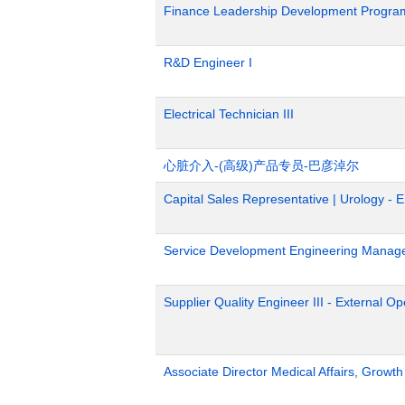
Finance Leadership Development Progra
R&D Engineer I
Electrical Technician III
心脏介入-(高级)产品专员-巴彦淖尔
Capital Sales Representative | Urology - 
Service Development Engineering Manag
Supplier Quality Engineer III - External 
Associate Director Medical Affairs, Growt