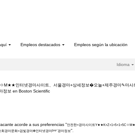
aquí
Empleos destacados
Empleos según la ubicación
Idioma
1+5CㅇM★★인터넷경마사이트、서울경마+상세정보�오늘+제주경마✎마
(página
Boston Scientific
actual)
전한+경마사이트Y★★K+Z+1+5+1+5CㅇM★★인터넷경마사이트、서울경
❇인터넷경마༻경마정보".
acante acorde a sus preferencias "
안전한+경마사이트Y★★K+Z+1+5+1+5C
".
호회경마문화+검빛경마❇인터넷경마༻경마정보