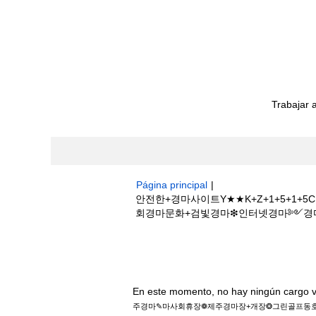
Trabajar 
Página principal
|
안전한+경마사이트Y★★K+Z+1+5+
회경마문화+검빛경마❇인터넷경마༻경마정보 en 
Resultados de búsqueda de
"안
마장+개장❂그린골프동호회경마문화+검빛경마
En este momento, no hay ningún cargo v
주경마✎마사회휴장❁제주경마장+개장❂그린골프동