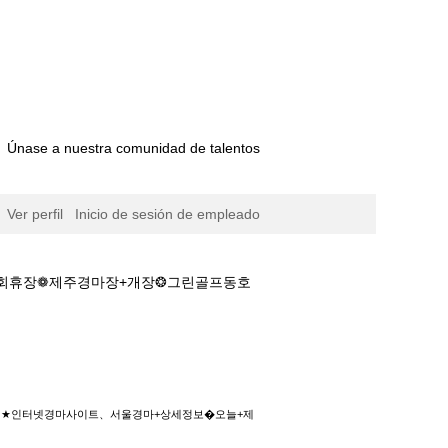
Únase a nuestra comunidad de talentos
Ver perfil
Inicio de sesión de empleado
사회휴장❁제주경마장+개장❂그린골프동호
마+상세정보�오늘+제주경마✎마사회휴장❁제주경
ㅇM★★인터넷경마사이트、서울경마+상세정보�오늘+제