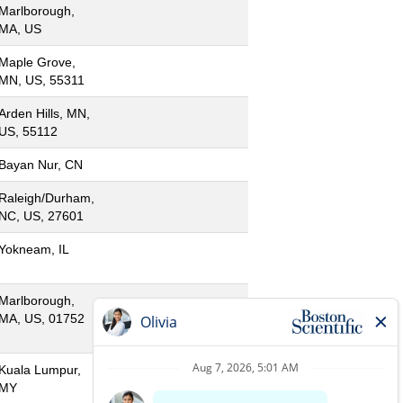
Marlborough,
MA, US
Maple Grove,
MN, US, 55311
Arden Hills, MN,
US, 55112
Bayan Nur, CN
Raleigh/Durham,
NC, US, 27601
Yokneam, IL
Marlborough,
MA, US, 01752
Kuala Lumpur,
MY