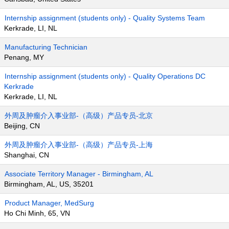
Internship assignment (students only) - Quality Systems Team
Kerkrade, LI, NL
Manufacturing Technician
Penang, MY
Internship assignment (students only) - Quality Operations DC
Kerkrade
Kerkrade, LI, NL
外周及肿瘤介入事业部-（高级）产品专员-北京
Beijing, CN
外周及肿瘤介入事业部-（高级）产品专员-上海
Shanghai, CN
Associate Territory Manager - Birmingham, AL
Birmingham, AL, US, 35201
Product Manager, MedSurg
Ho Chi Minh, 65, VN