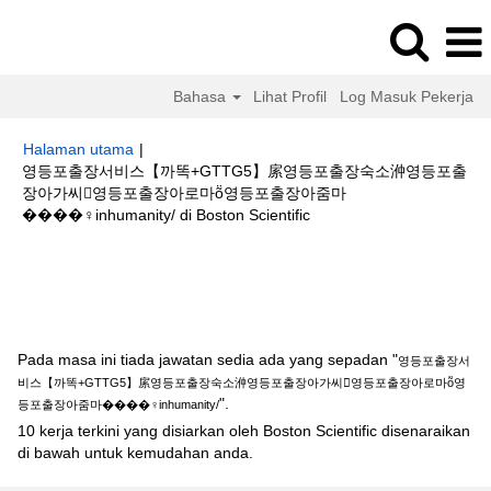
Bahasa
Lihat Profil
Log Masuk Pekerja
Halaman utama
|
영등포출장서비스【까똑+GTTG5】䋀영등포출장숙소㳞영등포출
장아가씨영등포출장아로마ṏ영등포출장아줌마
(halaman
����‍♀️inhumanity/ di Boston Scientific
semasa)
Hasil carian untuk
"영등포출장서비스【까똑+GTTG5】䋀영등포출장
숙소㳞영등포출장아가씨영등포출장아로마ṏ영등포출장아줌마
����‍♀️inhumanity/".
Pada masa ini tiada jawatan sedia ada yang sepadan "
영등포출장서
비스【까똑+GTTG5】䋀영등포출장숙소㳞영등포출장아가씨영등포출장아로마ṏ영
".
등포출장아줌마����‍♀️inhumanity/
10 kerja terkini yang disiarkan oleh Boston Scientific disenaraikan
di bawah untuk kemudahan anda.