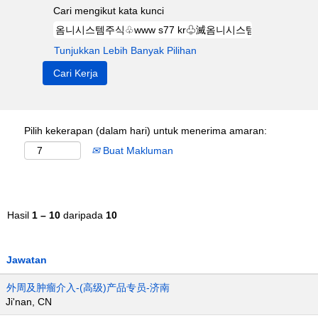
Cari mengikut kata kunci
Tunjukkan Lebih Banyak Pilihan
Pilih kekerapan (dalam hari) untuk menerima amaran:
Buat Makluman
Hasil
1 – 10
daripada
10
Jawatan
外周及肿瘤介入-(高级)产品专员-济南
Ji'nan, CN