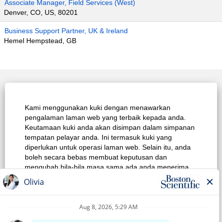
Associate Manager, Field Services (West)
Denver, CO, US, 80201
Business Support Partner, UK & Ireland
Hemel Hempstead, GB
Laman Utama Kerjaya
Kami menggunakan kuki dengan menawarkan
Carian Kerja Teratas
pengalaman laman web yang terbaik kepada anda.
Keutamaan kuki anda akan disimpan dalam simpanan
Lihat Semua Pekerjaan
tempatan pelayar anda. Ini termasuk kuki yang
diperlukan untuk operasi laman web. Selain itu, anda
Dasar Privasi
boleh secara bebas membuat keputusan dan
mengubah bila-bila masa sama ada anda menerima
Syarat Penggunaan
kuki atau memilih untuk tidak mengikut kuki untuk
meningkatkan prestasi laman web, dan juga kuki yang
Notis Hak Cipta
digunakan bagi memaparkan kandungan yang
disesuaikan dengan minat anda. Pengalaman anda
Hubungi Kami
tentang tapak dan perkhidmatan yang kami boleh