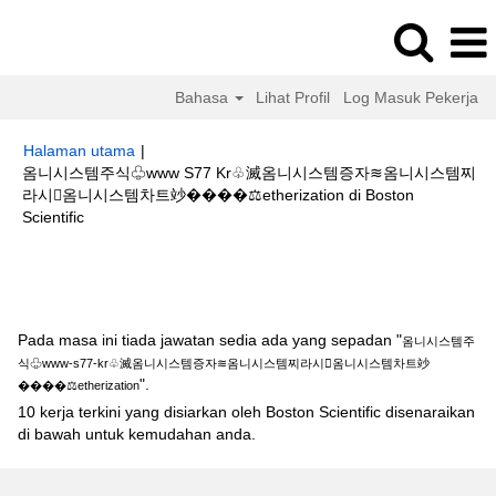
Bahasa
Lihat Profil
Log Masuk Pekerja
Halaman utama
|
옴니시스템주식♧www S77 Kr♧滅옴니시스템증자≋옴니시스템찌
라시옴니시스템차트竗����‍⚖️etherization di Boston
(halaman
Scientific
semasa)
Hasil carian untuk
"옴니시스템주식♧www-s77-kr♧滅옴니시스템증
자≋옴니시스템찌라시옴니시스템차트竗����‍⚖️etherization".
Pada masa ini tiada jawatan sedia ada yang sepadan "
옴니시스템주
식♧www-s77-kr♧滅옴니시스템증자≋옴니시스템찌라시옴니시스템차트竗
".
����‍⚖️etherization
10 kerja terkini yang disiarkan oleh Boston Scientific disenaraikan
di bawah untuk kemudahan anda.