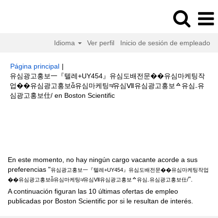
Idioma
Ver perfil
Inicio de sesión de empleado
Página principal
|
유심광고홍보一『텔레+UY454』유심도배전문��유심마케팅작
업��유심광고홍보ἆ유심마케팅≉유심Ⅶ유심광고홍보ᅀ유심₋유
(página
심광고홍보仕/ en Boston Scientific
actual)
Resultados de búsqueda de
"유심광고홍보一『텔레+UY454』
유심도배전문��유심마케팅작업��유심광고홍보ἆ유심마케팅≉유심Ⅶ유심
광고홍보ᅀ유심₋유심광고홍보仕/".
En este momento, no hay ningún cargo vacante acorde a sus
preferencias "
유심광고홍보一『텔레+UY454』유심도배전문��유심마케팅작업
".
��유심광고홍보ἆ유심마케팅≉유심Ⅶ유심광고홍보ᅀ유심₋유심광고홍보仕/
A continuación figuran las 10 últimas ofertas de empleo
publicadas por Boston Scientific por si le resultan de interés.