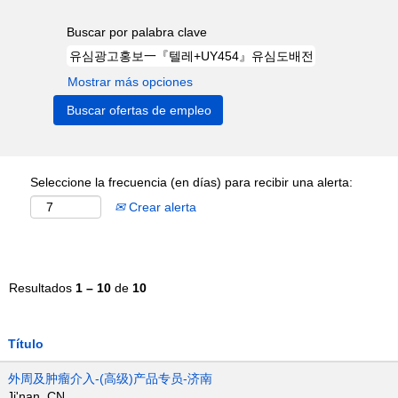
Buscar por palabra clave
Mostrar más opciones
Seleccione la frecuencia (en días) para recibir una alerta:
Crear alerta
Resultados
1 – 10
de
10
Título
外周及肿瘤介入-(高级)产品专员-济南
Ji'nan, CN