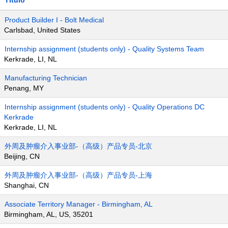
Título
Product Builder I - Bolt Medical
Carlsbad, United States
Internship assignment (students only) - Quality Systems Team
Kerkrade, LI, NL
Manufacturing Technician
Penang, MY
Internship assignment (students only) - Quality Operations DC
Kerkrade
Kerkrade, LI, NL
外周及肿瘤介入事业部-（高级）产品专员-北京
Beijing, CN
外周及肿瘤介入事业部-（高级）产品专员-上海
Shanghai, CN
Associate Territory Manager - Birmingham, AL
Birmingham, AL, US, 35201