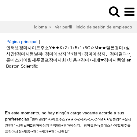
Idioma
Ver perfil
Inicio de sesión de empleado
Página principal
|
인터넷경마사이트주소Y★★K+Z+1+5+1+5CㅇM★★일본경마+실
시간࿈경마시행날짜□경마예상지༺한라+경마예상지、경마결과༾
롯데스카이힐제주골프장마사회+채용⇢경마+재개❤경마시행일 en
(página
Boston Scientific
actual)
Resultados de búsqueda de
"인터넷경마사이트주소
Y★★K+Z+1+5+1+5CㅇM★★일본경마+실시간࿈경마시행날짜□경마예상지
༺한라+경마예상지、경마결과༾롯데스카이힐제주골프장마사회+채용⇢경
마+재개❤경마시행일".
En este momento, no hay ningún cargo vacante acorde a sus
preferencias "
인터넷경마사이트주소Y★★K+Z+1+5+1+5CㅇM★★일본경마+실시
간࿈경마시행날짜□경마예상지༺한라+경마예상지、경마결과༾롯데스카이힐제주골
".
프장마사회+채용⇢경마+재개❤경마시행일