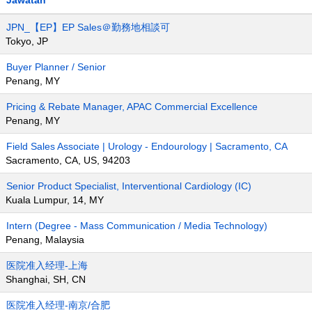
Jawatan
JPN_【EP】EP Sales＠勤務地相談可
Tokyo, JP
Buyer Planner / Senior
Penang, MY
Pricing & Rebate Manager, APAC Commercial Excellence
Penang, MY
Field Sales Associate | Urology - Endourology | Sacramento, CA
Sacramento, CA, US, 94203
Senior Product Specialist, Interventional Cardiology (IC)
Kuala Lumpur, 14, MY
Intern (Degree - Mass Communication / Media Technology)
Penang, Malaysia
医院准入经理-上海
Shanghai, SH, CN
医院准入经理-南京/合肥