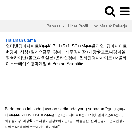
Bahasa
Lihat Profil
Log Masuk Pekerja
Halaman utama
|
인터넷경마사이트K◆◆K+Z+1+5+1+5CㅇM◆◆온라인+경마사이트
❥경마+시행+일자✞금주+경마、제주경마장+개장�코로나경마일
정♚하이난+골프여행일본+온라인경마─온라인경마사이트+서울레
(halaman
이스☩에이스경마게임 di Boston Scientific
semasa)
Hasil carian untuk
"인터넷경마사이트K◆◆K+Z+1+5+1+5CㅇM◆◆온
라인+경마사이트❥경마+시행+일자✞금주+경마、제주경마장+개장�코로나
경마일정♚하이난+골프여행일본+온라인경마─온라인경마사이트+서울레이스
☩에이스경마게임".
Pada masa ini tiada jawatan sedia ada yang sepadan "
인터넷경마사
이트K◆◆K+Z+1+5+1+5CㅇM◆◆온라인+경마사이트❥경마+시행+일자✞금주+경마、
제주경마장+개장�코로나경마일정♚하이난+골프여행일본+온라인경마─온라인경마
".
사이트+서울레이스☩에이스경마게임