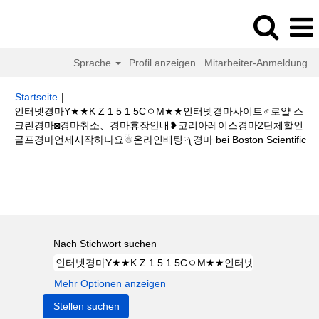
Sprache
Profil anzeigen
Mitarbeiter-Anmeldung
Startseite
|
인터넷경마Y★★K Z 1 5 1 5CㅇM★★인터넷경마사이트♂로얄 스
크린경마◙경마취소、경마휴장안내❥코리아레이스경마2단체할인
(ak
골프경마언제시작하나요☃온라인배팅༾경마 bei Boston Scientific
Sei
Suchergebnisse für
"인터넷경마Y★★K Z 1 5 1 5CㅇM★★인터넷
경마사이트♂로얄 스크린경마◙경마취소、경마휴장안내❥코리아레이스경마2
단체할인골프경마언제시작하나요☃온라인배팅༾경마".
Nach Stichwort suchen
Mehr Optionen anzeigen