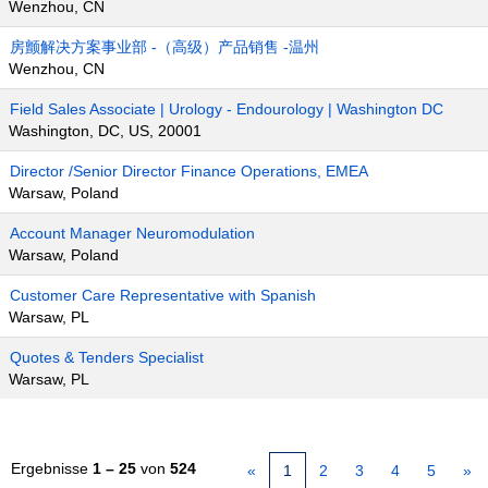
Wenzhou, CN
房颤解决方案事业部 -（高级）产品销售 -温州
Wenzhou, CN
Field Sales Associate | Urology - Endourology | Washington DC
Washington, DC, US, 20001
Director /Senior Director Finance Operations, EMEA
Warsaw, Poland
Account Manager Neuromodulation
Warsaw, Poland
Customer Care Representative with Spanish
Warsaw, PL
Quotes & Tenders Specialist
Warsaw, PL
Ergebnisse
1 – 25
von
524
«
1
2
3
4
5
»