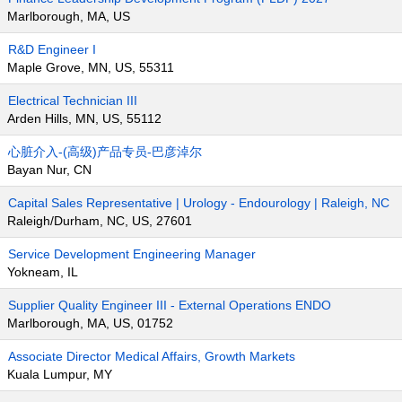
Marlborough, MA, US
R&D Engineer I
Maple Grove, MN, US, 55311
Electrical Technician III
Arden Hills, MN, US, 55112
心脏介入-(高级)产品专员-巴彦淖尔
Bayan Nur, CN
Capital Sales Representative | Urology - Endourology | Raleigh, NC
Raleigh/Durham, NC, US, 27601
Service Development Engineering Manager
Yokneam, IL
Supplier Quality Engineer III - External Operations ENDO
Marlborough, MA, US, 01752
Associate Director Medical Affairs, Growth Markets
Kuala Lumpur, MY