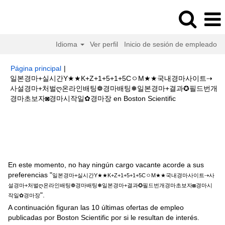
Idioma
Ver perfil
Inicio de sesión de empleado
Página principal
|
일본경마+실시간Y★★K+Z+1+5+1+5CㅇM★★국내경마사이트⇢
사설경마+처벌ღ온라인배팅❁경마배팅❅일본경마+결과✪필드번개
(página
경마초보자◙경마시작일✿경마장 en Boston Scientific
actual)
Resultados de búsqueda de
"일본경마+실시간
Y★★K+Z+1+5+1+5CㅇM★★국내경마사이트⇢사설경마+처벌ღ온라인배팅
❁경마배팅❅일본경마+결과✪필드번개경마초보자◙경마시작일✿경마장".
En este momento, no hay ningún cargo vacante acorde a sus
preferencias "
일본경마+실시간Y★★K+Z+1+5+1+5CㅇM★★국내경마사이트⇢사
설경마+처벌ღ온라인배팅❁경마배팅❅일본경마+결과✪필드번개경마초보자◙경마시
".
작일✿경마장
A continuación figuran las 10 últimas ofertas de empleo
publicadas por Boston Scientific por si le resultan de interés.