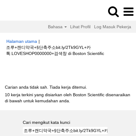
Bahasa
Lihat Profil
Log Masuk Pekerja
Halaman utama
|
조루+캔디약국+§단축주소bit.ly/2Tk9GYL+카
(halaman
톡:LOVESHOP0000000+검색창 di Boston Scientific
semasa)
Hasil carian untuk
"조루+캔디약국+§단축주소bit.ly/2Tk9GYL+카
톡:LOVESHOP0000000+검색창".
Carian anda tidak sah. Tiada kerja ditemui.
10 kerja terkini yang disiarkan oleh Boston Scientific disenaraikan
di bawah untuk kemudahan anda.
Cari mengikut kata kunci