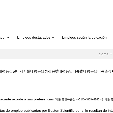
aquí
Empleos destacados
Empleos según la ubicación
Idioma
평동건전마사지鯧태평동남성전용崚태평동딥티슈䁷태평동딥티슈출장��‍��innovat
평동건마출장ㅿO1O+4889+4785ㅿ訐태평동건전마사지鯧태평동남성전용崚
acante acorde a sus preferencias "
태평동건마출장ㅿO1O+4889+4785ㅿ訐
tas de empleo publicadas por Boston Scientific por si le resultan de int