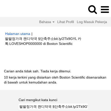
Bahasa
Lihat Profil
Log Masuk Pekerja
Halaman utama
|
팔팔정가격 캔디약국 §단축주소bit.ly/2Tk9GYL 카
(halaman
톡:LOVESHOP0000000 di Boston Scientific
semasa)
Hasil carian untuk
"팔팔정가격 캔디약국 §단축주소bit.ly/2Tk9GYL
카톡:LOVESHOP0000000".
Carian anda tidak sah. Tiada kerja ditemui.
10 kerja terkini yang disiarkan oleh Boston Scientific disenaraikan
di bawah untuk kemudahan anda.
Cari mengikut kata kunci