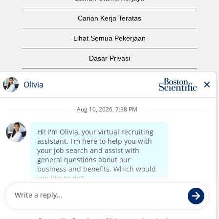
Carian Kerja Teratas
Lihat Semua Pekerjaan
Dasar Privasi
Syarat Penggunaan
Notis Hak Cipta
Hubungi Kami
Laman Utama Korporat
©2017 Boston Scientific atau sekutunya. Hak cipta
terpelihara.