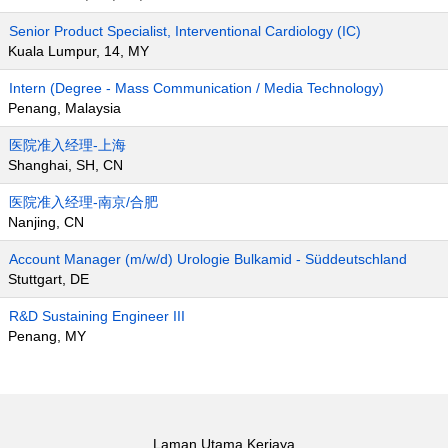
Senior Product Specialist, Interventional Cardiology (IC)
Kuala Lumpur, 14, MY
Intern (Degree - Mass Communication / Media Technology)
Penang, Malaysia
医院准入经理-上海
Shanghai, SH, CN
医院准入经理-南京/合肥
Nanjing, CN
Account Manager (m/w/d) Urologie Bulkamid - Süddeutschland
Stuttgart, DE
R&D Sustaining Engineer III
Penang, MY
Laman Utama Kerjaya