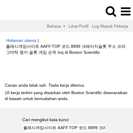
Bahasa
Lihat Profil
Log Masuk Pekerja
Halaman utama
|
플래시게임사이트 AAFF.TOP 코드:8899 크레이지슬롯 주소 프라
(halaman
그마틱 원키 슬롯 게임 순위 Ioq di Boston Scientific
semasa)
Hasil carian untuk
"플래시게임사이트 AAFF.TOP 코드:8899 크레이
지슬롯 주소 프라그마틱 원키 슬롯 게임 순위 ioq".
Carian anda tidak sah. Tiada kerja ditemui.
10 kerja terkini yang disiarkan oleh Boston Scientific disenaraikan
di bawah untuk kemudahan anda.
Cari mengikut kata kunci