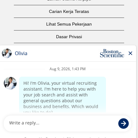
Carian Kerja Teratas
Lihat Semua Pekerjaan
Dasar Privasi
Syarat Penggunaan
Notis Hak Cipta
Hubungi Kami
Laman Utama Korporat
©2017 Boston Scientific atau sekutunya. Hak cipta
terpelihara.