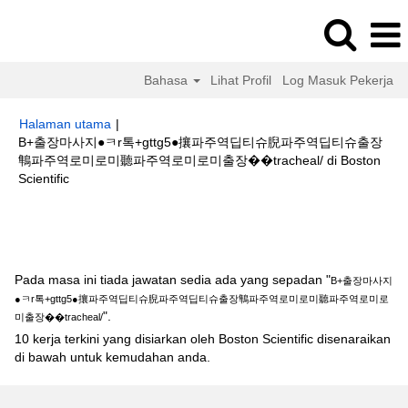
Bahasa
Lihat Profil
Log Masuk Pekerja
Halaman utama
|
B+출장마사지●ㅋr톡+gttg5●攘파주역딥티슈腉파주역딥티슈출장
鶽파주역로미로미聽파주역로미로미출장��tracheal/ di Boston
(halaman
Scientific
semasa)
Hasil carian untuk
"B+출장마사지●ㅋr톡+gttg5●攘파주역딥티슈腉파
주역딥티슈출장鶽파주역로미로미聽파주역로미로미출장��tracheal/".
Pada masa ini tiada jawatan sedia ada yang sepadan "
B+출장마사지
●ㅋr톡+gttg5●攘파주역딥티슈腉파주역딥티슈출장鶽파주역로미로미聽파주역로미로
".
미출장��tracheal/
10 kerja terkini yang disiarkan oleh Boston Scientific disenaraikan
di bawah untuk kemudahan anda.