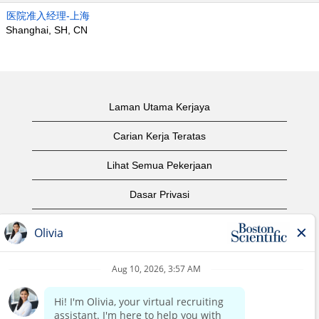
医院准入经理-上海
Shanghai, SH, CN
Laman Utama Kerjaya
Carian Kerja Teratas
Lihat Semua Pekerjaan
Dasar Privasi
Syarat Penggunaan
Notis Hak Cipta
Hubungi Kami
Laman Utama Korporat