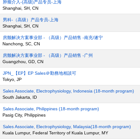
肿瘤介入-(高级)产品专员-上海
Shanghai, SH, CN
男科-（高级）产品专员-上海
Shanghai, SH, CN
房颤解决方案事业部 - （高级）产品销售 -南充/遂宁
Nanchong, SC, CN
房颤解决方案事业部 - （高级）产品销售 -广州
Guangzhou, GD, CN
JPN_【EP】EP Sales＠勤務地相談可
Tokyo, JP
Sales Associate, Electrophysiology, Indonesia (18-month program)
South Jakarta, ID
Sales Associate, Philippines (18-month program)
Pasig City, Philippines
Sales Associate, Electrophysiology, Malaysia(18-month program)
Kuala Lumpur, Federal Territory of Kuala Lumpur, MY