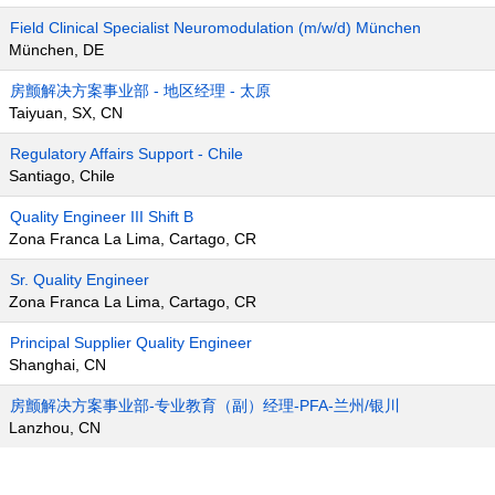
Field Clinical Specialist Neuromodulation (m/w/d) München
München, DE
房颤解决方案事业部 - 地区经理 - 太原
Taiyuan, SX, CN
Regulatory Affairs Support - Chile
Santiago, Chile
Quality Engineer III Shift B
Zona Franca La Lima, Cartago, CR
Sr. Quality Engineer
Zona Franca La Lima, Cartago, CR
Principal Supplier Quality Engineer
Shanghai, CN
房颤解决方案事业部-专业教育（副）经理-PFA-兰州/银川
Lanzhou, CN