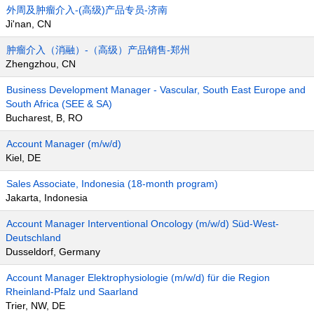
外周及肿瘤介入-(高级)产品专员-济南
Ji'nan, CN
肿瘤介入（消融）-（高级）产品销售-郑州
Zhengzhou, CN
Business Development Manager - Vascular, South East Europe and
South Africa (SEE & SA)
Bucharest, B, RO
Account Manager (m/w/d)
Kiel, DE
Sales Associate, Indonesia (18-month program)
Jakarta, Indonesia
Account Manager Interventional Oncology (m/w/d) Süd-West-
Deutschland
Dusseldorf, Germany
Account Manager Elektrophysiologie (m/w/d) für die Region
Rheinland-Pfalz und Saarland
Trier, NW, DE