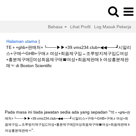
Bahasa
Lihat Profil
Log Masuk Pekerja
Halaman utama
|
TE＋+ghb+판매처+┗───▶▶+39.vms234.club+◀◀───┛시알리
스+구매┷GHB+구매♬여성+최음제구입↔조루방지제구입⊆여성
+흥분제구매▒여성최음제구매☎여성+최음제판매♭여성흥분제판
(halaman
매☜ di Boston Scientific
semasa)
Hasil carian untuk
"TE＋+ghb+판매처
+┗───▶▶+39.vms234.club+◀◀───┛시알리스+구매┷GHB+구매♬여성
+최음제구입↔조루방지제구입⊆여성+흥분제구매▒여성최음제구매☎여성+최
음제판매♭여성흥분제판매☜".
Pada masa ini tiada jawatan sedia ada yang sepadan "
TE＋+ghb+판
매처+┗───▶▶+39.vms234.club+◀◀───┛시알리스+구매┷GHB+구매♬여성+최
음제구입↔조루방지제구입⊆여성+흥분제구매▒여성최음제구매☎여성+최음제판매♭
".
여성흥분제판매☜