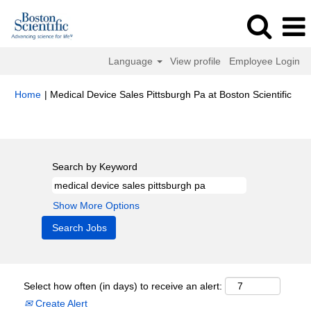
Language
View profile
Employee Login
(cur
Home
|
Medical Device Sales Pittsburgh Pa at Boston Scientific
pag
Search results for
"medical device sales pittsburgh pa".
Search by Keyword
Show More Options
Select how often (in days) to receive an alert:
Create Alert