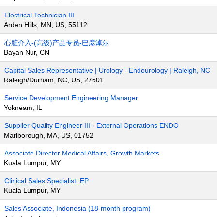
Electrical Technician III
Arden Hills, MN, US, 55112
心脏介入-(高级)产品专员-巴彦淖尔
Bayan Nur, CN
Capital Sales Representative | Urology - Endourology | Raleigh, NC
Raleigh/Durham, NC, US, 27601
Service Development Engineering Manager
Yokneam, IL
Supplier Quality Engineer III - External Operations ENDO
Marlborough, MA, US, 01752
Associate Director Medical Affairs, Growth Markets
Kuala Lumpur, MY
Clinical Sales Specialist, EP
Kuala Lumpur, MY
Sales Associate, Indonesia (18-month program)