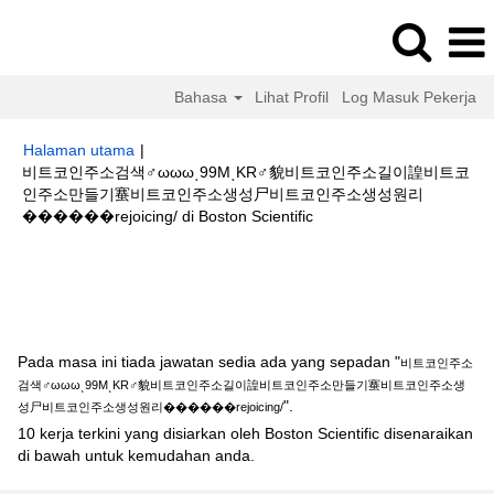
Bahasa
Lihat Profil
Log Masuk Pekerja
Halaman utama
|
비트코인주소검색♂ωωωͺ99MͺKR♂貌비트코인주소길이諻비트코
인주소만들기䗙비트코인주소생성尸비트코인주소생성원리
(halaman
����‍��rejoicing/ di Boston Scientific
semasa)
Hasil carian untuk
"비트코인주소검색♂ωωωͺ99MͺKR♂貌비트코인주
소길이諻비트코인주소만들기䗙비트코인주소생성尸비트코인주소생성원리
����‍��rejoicing/".
Pada masa ini tiada jawatan sedia ada yang sepadan "
비트코인주소
검색♂ωωωͺ99MͺKR♂貌비트코인주소길이諻비트코인주소만들기䗙비트코인주소생
".
성尸비트코인주소생성원리����‍��rejoicing/
10 kerja terkini yang disiarkan oleh Boston Scientific disenaraikan
di bawah untuk kemudahan anda.