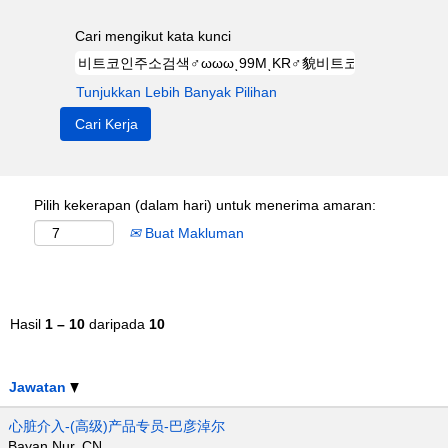
Cari mengikut kata kunci
Tunjukkan Lebih Banyak Pilihan
Pilih kekerapan (dalam hari) untuk menerima amaran:
Buat Makluman
Hasil
1 – 10
daripada
10
Jawatan
心脏介入-(高级)产品专员-巴彦淖尔
Bayan Nur, CN