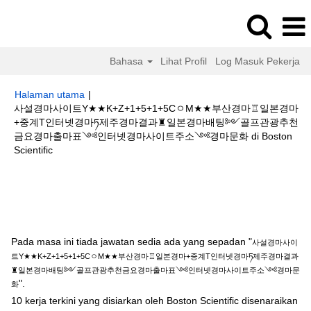
Bahasa
Lihat Profil
Log Masuk Pekerja
Halaman utama
|
사설경마사이트Y★★K+Z+1+5+1+5CㅇM★★부산경마♖일본경마
+중계T인터넷경마ཏ제주경마결과♜일본경마배팅༻골프관광추천
금요경마출마표༺인터넷경마사이트주소༺경마문화 di Boston
(halaman
Scientific
semasa)
Hasil carian untuk
"사설경마사이트Y★★K+Z+1+5+1+5CㅇM★★부
산경마♖일본경마+중계T인터넷경마ཏ제주경마결과♜일본경마배팅༻골프관
광추천금요경마출마표༺인터넷경마사이트주소༺경마문화".
Pada masa ini tiada jawatan sedia ada yang sepadan "
사설경마사이
트Y★★K+Z+1+5+1+5CㅇM★★부산경마♖일본경마+중계T인터넷경마ཏ제주경마결과
♜일본경마배팅༻골프관광추천금요경마출마표༺인터넷경마사이트주소༺경마문
".
화
10 kerja terkini yang disiarkan oleh Boston Scientific disenaraikan