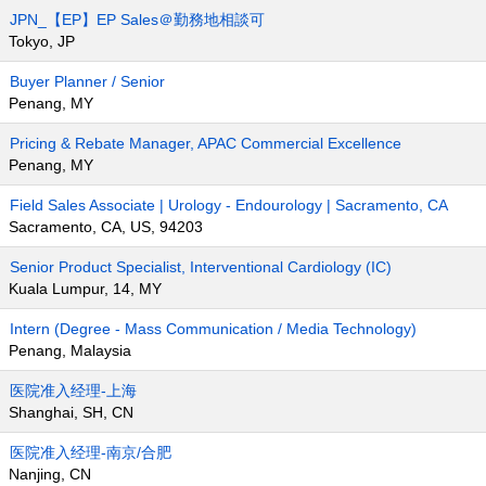
JPN_【EP】EP Sales＠勤務地相談可
Tokyo, JP
Buyer Planner / Senior
Penang, MY
Pricing & Rebate Manager, APAC Commercial Excellence
Penang, MY
Field Sales Associate | Urology - Endourology | Sacramento, CA
Sacramento, CA, US, 94203
Senior Product Specialist, Interventional Cardiology (IC)
Kuala Lumpur, 14, MY
Intern (Degree - Mass Communication / Media Technology)
Penang, Malaysia
医院准入经理-上海
Shanghai, SH, CN
医院准入经理-南京/合肥
Nanjing, CN