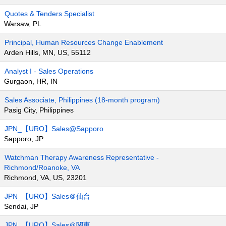
Quotes & Tenders Specialist
Warsaw, PL
Principal, Human Resources Change Enablement
Arden Hills, MN, US, 55112
Analyst I - Sales Operations
Gurgaon, HR, IN
Sales Associate, Philippines (18-month program)
Pasig City, Philippines
JPN_【URO】Sales@Sapporo
Sapporo, JP
Watchman Therapy Awareness Representative -
Richmond/Roanoke, VA
Richmond, VA, US, 23201
JPN_【URO】Sales＠仙台
Sendai, JP
JPN_【URO】Sales＠関東