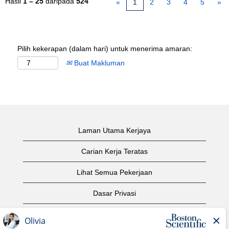
Hasil
1 – 25
daripada
524
«
1
2
3
4
5
»
Pilih kekerapan (dalam hari) untuk menerima amaran:
Buat Makluman
Laman Utama Kerjaya
Carian Kerja Teratas
Lihat Semua Pekerjaan
Dasar Privasi
Syarat Penggunaan