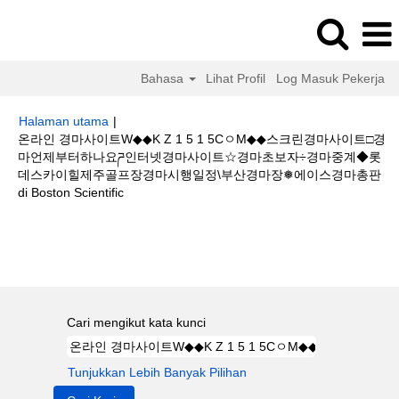
Bahasa
Lihat Profil
Log Masuk Pekerja
Halaman utama
|
온라인 경마사이트W◆◆K Z 1 5 1 5CㅇM◆◆스크린경마사이트□경
마언제부터하나요ཌ인터넷경마사이트☆경마초보자÷경마중계◆롯
데스카이힐제주골프장경마시행일정\부산경마장❅에이스경마총판
(halaman
di Boston Scientific
semasa)
Hasil carian untuk
"온라인 경마사이트W◆◆K Z 1 5 1 5CㅇM◆◆스크
린경마사이트□경마언제부터하나요ཌ인터넷경마사이트☆경마초보자÷경마중
계◆롯데스카이힐제주골프장경마시행일정\부산경마장❅에이스경마총판".
Cari mengikut kata kunci
Tunjukkan Lebih Banyak Pilihan