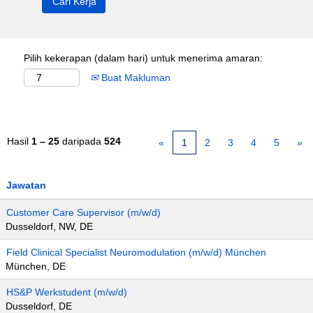
Pilih kekerapan (dalam hari) untuk menerima amaran:
Buat Makluman
Hasil
1 – 25
daripada
524
«
1
2
3
4
5
»
Jawatan
Customer Care Supervisor (m/w/d)
Dusseldorf, NW, DE
Field Clinical Specialist Neuromodulation (m/w/d) München
München, DE
HS&P Werkstudent (m/w/d)
Dusseldorf, DE