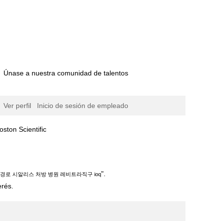
Únase a nuestra comunidad de talentos
Ver perfil
Inicio de sesión de empleado
(página
 Scientific
actual)
 ioq".
".
매 경로 시알리스 처방 병원 레비트라직구 ioq
erés.