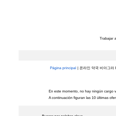
Trabajar 
Página principal
|
온라인 약국 비아그라 B22
Resultados de búsqueda de
"온라
En este momento, no hay ningún cargo v
A continuación figuran las 10 últimas ofer
Buscar por palabra clave