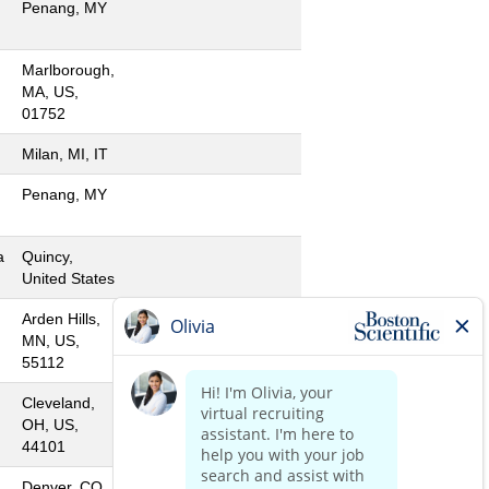
Penang, MY
Marlborough,
MA, US,
01752
Milan, MI, IT
Penang, MY
a
Quincy,
United States
Arden Hills,
MN, US,
55112
Cleveland,
OH, US,
44101
Denver, CO,