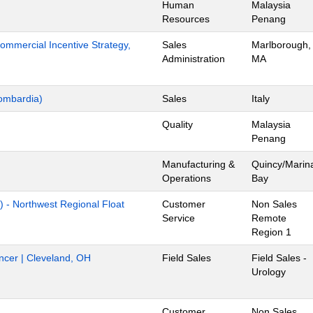
Human
Malaysia
Resources
Penang
mmercial Incentive Strategy,
Sales
Marlborough,
Administration
MA
ombardia)
Sales
Italy
Quality
Malaysia
Penang
Manufacturing &
Quincy/Marin
Operations
Bay
) - Northwest Regional Float
Customer
Non Sales
Service
Remote
Region 1
ancer | Cleveland, OH
Field Sales
Field Sales -
Urology
Customer
Non Sales