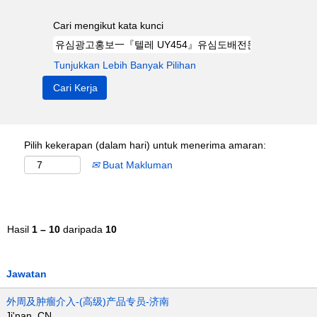
Cari mengikut kata kunci
Tunjukkan Lebih Banyak Pilihan
Pilih kekerapan (dalam hari) untuk menerima amaran:
Buat Makluman
Hasil
1 – 10
daripada
10
Jawatan
外周及肿瘤介入-(高级)产品专员-济南
Ji'nan, CN