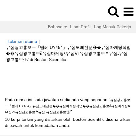
Bahasa
Lihat Profil
Log Masuk Pekerja
Halaman utama
|
유심광고홍보一『텔레 UY454』유심도배전문��유심마케팅작업
��유심광고홍보ἆ유심마케팅≉유심Ⅶ유심광고홍보ᅀ유심₋유심
(halaman
광고홍보仕/ di Boston Scientific
semasa)
Hasil carian untuk
"유심광고홍보一『텔레 UY454』유심도배전문
��유심마케팅작업��유심광고홍보ἆ유심마케팅≉유심Ⅶ유심광고홍보ᅀ유
심₋유심광고홍보仕/".
Pada masa ini tiada jawatan sedia ada yang sepadan "
유심광고홍보
一『텔레 UY454』유심도배전문��유심마케팅작업��유심광고홍보ἆ유심마케팅≉
".
유심Ⅶ유심광고홍보ᅀ유심₋유심광고홍보仕/
10 kerja terkini yang disiarkan oleh Boston Scientific disenaraikan
di bawah untuk kemudahan anda.