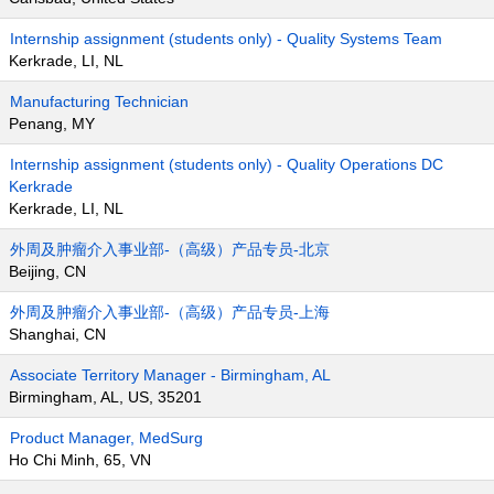
Internship assignment (students only) - Quality Systems Team
Kerkrade, LI, NL
Manufacturing Technician
Penang, MY
Internship assignment (students only) - Quality Operations DC
Kerkrade
Kerkrade, LI, NL
外周及肿瘤介入事业部-（高级）产品专员-北京
Beijing, CN
外周及肿瘤介入事业部-（高级）产品专员-上海
Shanghai, CN
Associate Territory Manager - Birmingham, AL
Birmingham, AL, US, 35201
Product Manager, MedSurg
Ho Chi Minh, 65, VN