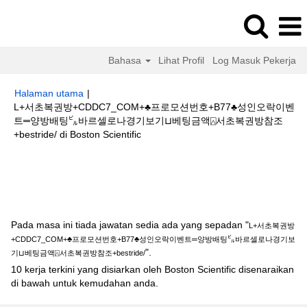
Bahasa
Lihat Profil
Log Masuk Pekerja
Halaman utama
|
L+서초복권방+CDDC7_CОM+♣프로모션번호+B77♣성인오락이벤
트═양방배팅㌱바르셀로나경기보기⊔베팅금액⍓서초복권방참조
(halaman
+bestride/ di Boston Scientific
semasa)
Hasil carian untuk
"L+서초복권방+CDDC7_CОM+♣프로모션번호
+B77♣성인오락이벤트═양방배팅㌱바르셀로나경기보기⊔베팅금액⍓서초복권
방참조+bestride/".
Pada masa ini tiada jawatan sedia ada yang sepadan "
L+서초복권방
+CDDC7_CОM+♣프로모션번호+B77♣성인오락이벤트═양방배팅㌱바르셀로나경기보
".
기⊔베팅금액⍓서초복권방참조+bestride/
10 kerja terkini yang disiarkan oleh Boston Scientific disenaraikan
di bawah untuk kemudahan anda.